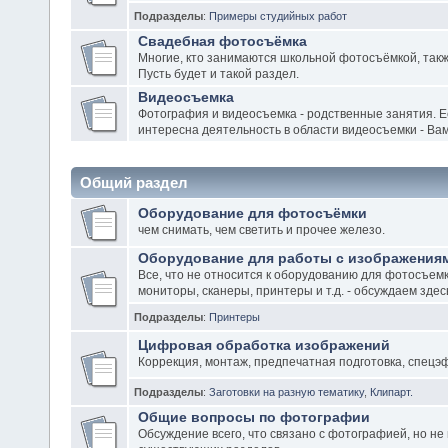
Подразделы
:
Примеры студийных работ
Свадебная фотосъёмка
Многие, кто занимаются школьной фотосъёмкой, такж
Пусть будет и такой раздел.
Видеосъемка
Фотография и видеосъемка - родственные занятия. Е
интересна деятельность в области видеосъемки - Вам
Общий раздел
Оборудование для фотосъёмки
чем снимать, чем светить и прочее железо.
Оборудование для работы с изображения
Все, что не относится к оборудованию для фотосъемк
мониторы, сканеры, принтеры и т.д. - обсуждаем здес
Подразделы
:
Принтеры
Цифровая обработка изображений
Коррекция, монтаж, предпечатная подготовка, спецэ
Подразделы
:
Заготовки на разную тематику
,
Клипарт.
Oбщиe вoпpoсы пo фoтoгpaфии
Обсуждение всего, что связано с фотографией, но не