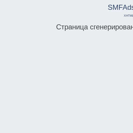
SMFAd
XHTM
Страница сгенерирована